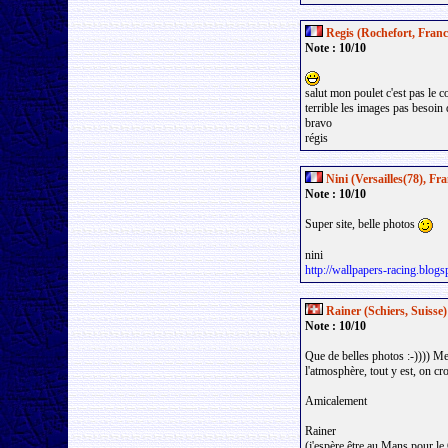
Regis (Rochefort, Franc
Note : 10/10
salut mon poulet c'est pas le c
terrible les images pas besoin 
bravo
régis
Nini (Versailles(78), Fr
Note : 10/10
Super site, belle photos
nini
http://wallpapers-racing.blog
Rainer (Schiers, Suisse)
Note : 10/10
Que de belles photos :-)))) 
l'atmosphère, tout y est, on cr
Amicalement
Rainer
(j'espère être au Mans pour le