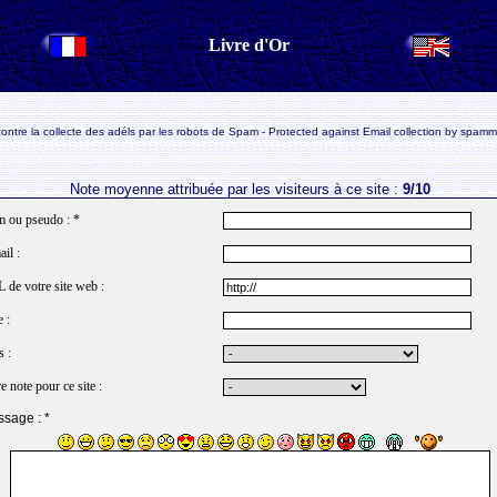
Livre d'Or
ontre la collecte des adéls par les robots de Spam - Protected against Email collection by spamm
Note moyenne attribuée par les visiteurs à ce site :
9/10
 ou pseudo : *
il :
 de votre site web :
e :
s :
e note pour ce site :
sage : *