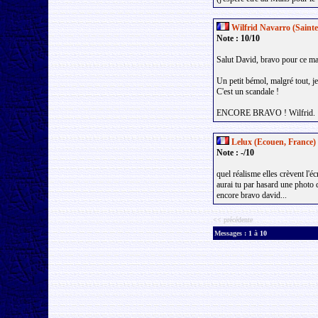
Wilfrid Navarro (Sainte
Note : 10/10
Salut David, bravo pour ce ma
Un petit bémol, malgré tout, 
C'est un scandale !
ENCORE BRAVO ! Wilfrid.
Lelux (Ecouen, France)
Note : -/10
quel réalisme elles crèvent l'
aurai tu par hasard une photo 
encore bravo david...
<< précédente
Messages :
1
à
10