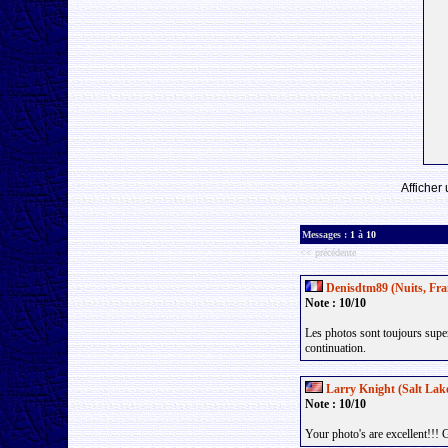
Afficher
Messages :
1
à
10
<< précédente
Denisdtm89 (Nuits, Fra
Note : 10/10
Les photos sont toujours super
continuation.
Larry Knight (Salt Lake
Note : 10/10
Your photo's are excellent!!! 