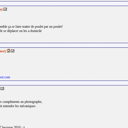
e)
omble ça se faire traiter de poulet par un poulet!
de se déplacer on les a domicile
ance)
spot.com
Mes compliments au photographe,
oit entendre les mécaniques .
 Classique 2010 :-)