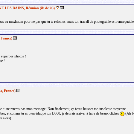
LES BAINS, Réunion (île de la))
s au maximum pour ne pas que tu te relaches, mais ton travail de photograhie est remarquable. 
France)
es superbes photos !
te !
s, France)
ue tu ne rateras pas mon message! Non finalement, ça ferait baisser ton insolente moyenne.
rbes, et comme tu as bien éduqué ton D300, je devrais arriver à faire de beaux clichés
(Ah bo
r alors).