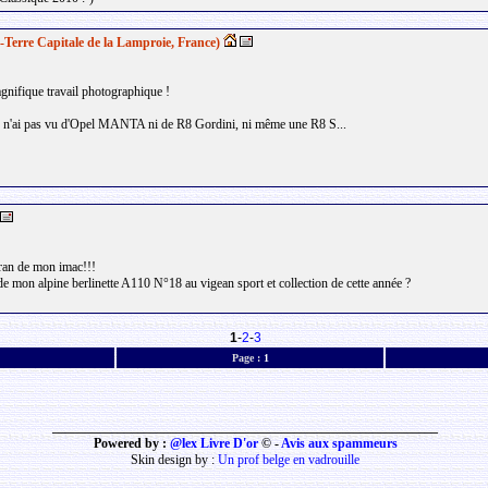
-Terre Capitale de la Lamproie, France)
gnifique travail photographique !
je n'ai pas vu d'Opel MANTA ni de R8 Gordini, ni même une R8 S...
écran de mon imac!!!
de mon alpine berlinette A110 N°18 au vigean sport et collection de cette année ?
1
-
2
-
3
Page :
1
___________________________________________________________
Powered by :
@lex Livre D'or
© -
Avis aux spammeurs
Skin design by :
Un prof belge en vadrouille