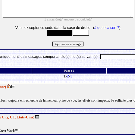
Veuillez copier ce code dans la case de droite : (
à quoi ca sert ?
)
 uniquement les messages comportant le(s) mot(s) suivant(s) :
Page :
1
1
-
2
-
3
nce)
bes, toujours en recherche de la meilleur prise de vue, les effets sont impects. Je sollicite plu
 City, UT, Etats-Unis)
Great Work!!!!