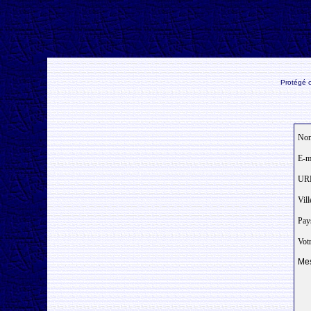
Protégé c
Nom
E-ma
URL
Vill
Pay
Votr
Mes