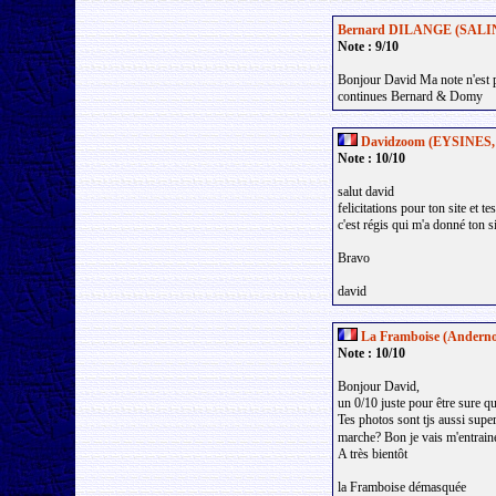
Bernard DILANGE (SALINE 
Note : 9/10
Bonjour David Ma note n'est pa
continues Bernard & Domy
Davidzoom (EYSINES, 
Note : 10/10
salut david
felicitations pour ton site et t
c'est régis qui m'a donné ton si
Bravo
david
La Framboise (Anderno
Note : 10/10
Bonjour David,
un 0/10 juste pour être sure q
Tes photos sont tjs aussi supe
marche? Bon je vais m'entraine
A très bientôt
la Framboise démasquée