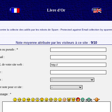
Livre d'Or
ontre la collecte des adéls par les robots de Spam - Protected against Email collection by spamm
Note moyenne attribuée par les visiteurs à ce site :
9/10
 ou pseudo : *
il :
 de votre site web :
e :
s :
e note pour ce site :
sage : *