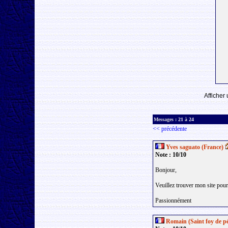
Afficher
Messages :
21
à
24
<< précédente
Yves saguato (France)
Note : 10/10
Bonjour,
Veuillez trouver mon site pou
Passionnément
Romain (Saint foy de pé