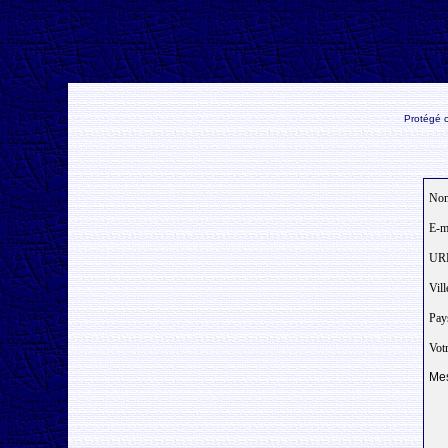
Protégé c
Nom
E-ma
URL
Vill
Pay
Votr
Mes