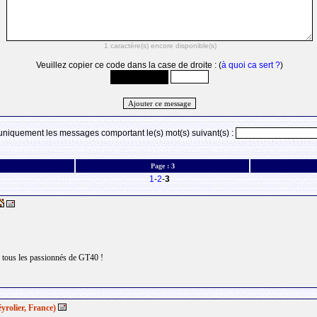
Veuillez copier ce code dans la case de droite : (
à quoi ca sert ?
)
 uniquement les messages comportant le(s) mot(s) suivant(s) :
Page :
3
1
-
2
-
3
r tous les passionnés de GT40 !
yrolier, France)