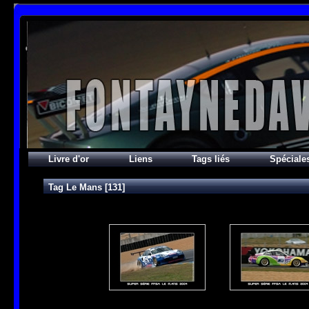
Livre d'or
Liens
Tags liés
Spéciale
Tag
Le Mans
[131]