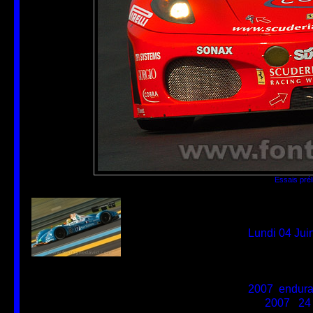
Essais pré
Auteur
David Fonta
Créée le
non disponib
Ajoutée le
Lundi 04 Jui
Dimensions
700*463
Fichier
0096_Pre_24
Poids
142 Ko
Tags
2007
,
endur
Catégories
2007
/
24