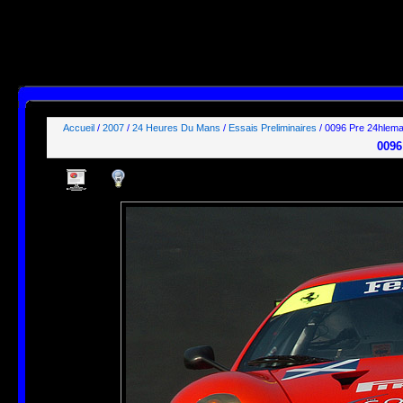
SELECT id, name, type, params, datas, users, groups

FROM phpwebgallery_stuffs

WHERE users LIKE "%guest%"

  AND params LIKE "_,_,_,1%"

ORDER BY pos ASC;

[mysql error 1064] You have an error in your SQL syntax; check the manual that correspond
FROM phpwebgallery_stuffs

WHERE users LIKE "%guest%"

  AND params LIKE' at line 1
Accueil
/
2007
/
24 Heures Du Mans
/
Essais Preliminaires
/ 0096 Pre 24hlem
0096