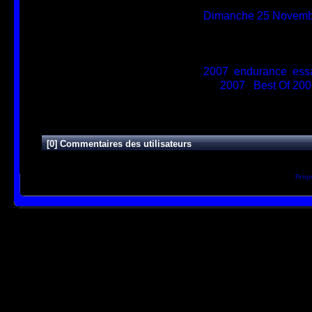
Créée le
non disponible
Ajoutée le
Dimanche 25 Novemb
Dimensions
800*600
Fichier
002.jpg
Poids
177 Ko
Tags
2007
,
endurance
,
ess
Catégories
2007
/
Best Of 200
Visites
6462
[0] Commentaires des utilisateurs
Prop