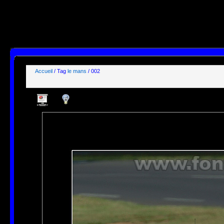
SELECT id, name, type, params, datas, users, groups

FROM phpwebgallery_stuffs

WHERE users LIKE "%guest%"

  AND params LIKE "_,_,_,1%"

ORDER BY pos ASC;

[mysql error 1064] You have an error in your SQL syntax; check the manual that correspond
FROM phpwebgallery_stuffs

WHERE users LIKE "%guest%"

  AND params LIKE' at line 1
Accueil
/ Tag
le mans
/ 002