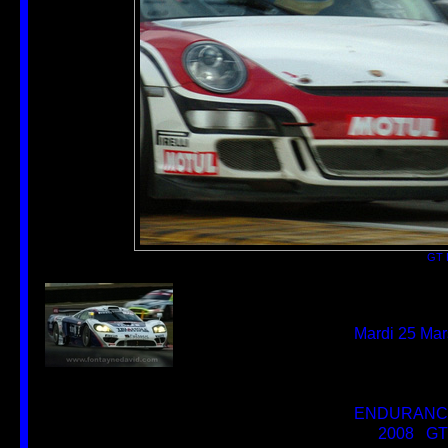
GT 
Auteur
David Fonta
Créée le
non disponib
Ajoutée le
Mardi 25 Mar
Dimensions
700*463
Fichier
NOGARO_FF
Poids
144 Ko
Tags
ENDURANC
Catégories
2008
/
GT