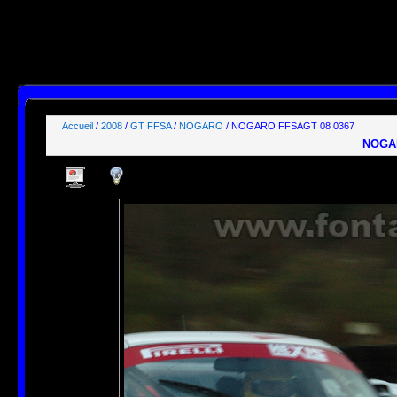
SELECT id, name, type, params, datas, users, groups

FROM phpwebgallery_stuffs

WHERE users LIKE "%guest%"

  AND params LIKE "_,_,_,1%"

ORDER BY pos ASC;

[mysql error 1064] You have an error in your SQL syntax; check the manual that correspond
FROM phpwebgallery_stuffs

WHERE users LIKE "%guest%"

  AND params LIKE' at line 1
Accueil
/
2008
/
GT FFSA
/
NOGARO
/ NOGARO FFSAGT 08 0367
NOGAR