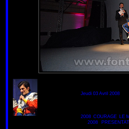
Auteur
DAVID FONTAYNE
Créée le
non disponible
Ajoutée le
Jeudi 03 Avril 2008
Dimensions
700*466
Fichier
PRE_ORECA_MATMUT
Poids
156 Ko
Tags
2008
,
COURAGE
,
LE 
Catégories
2008
/
PRESENTAT
Visites
10848