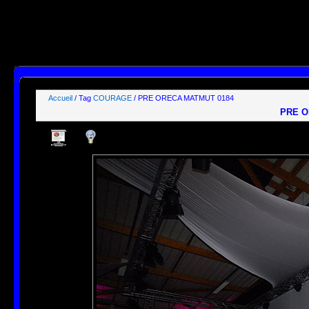
SELECT id, name, type, params, datas, users, groups

FROM phpwebgallery_stuffs

WHERE users LIKE "%guest%"

  AND params LIKE "_,_,_,1%"

ORDER BY pos ASC;

[mysql error 1064] You have an error in your SQL syntax; check the manual that correspond
FROM phpwebgallery_stuffs

WHERE users LIKE "%guest%"

  AND params LIKE' at line 1
Accueil
/ Tag
COURAGE
/ PRE ORECA MATMUT 0184
PRE O