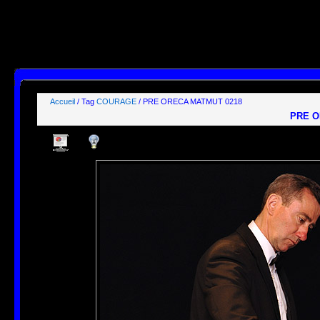
SELECT id, name, type, params, datas, users, groups

FROM phpwebgallery_stuffs

WHERE users LIKE "%guest%"

  AND params LIKE "_,_,_,1%"

ORDER BY pos ASC;

[mysql error 1064] You have an error in your SQL syntax; check the manual that correspond
FROM phpwebgallery_stuffs

WHERE users LIKE "%guest%"

  AND params LIKE' at line 1
Accueil
/ Tag
COURAGE
/ PRE ORECA MATMUT 0218
PRE O