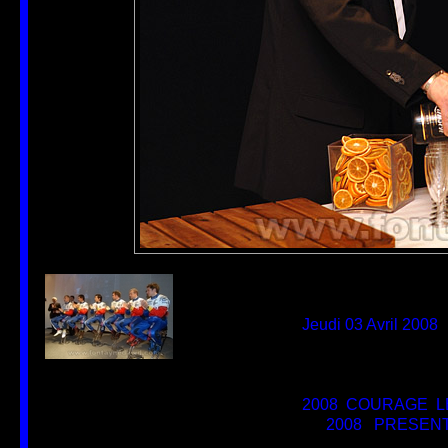
Auteur
DAVID FONTAYNE
Créée le
non disponible
Ajoutée le
Jeudi 03 Avril 2008
Dimensions
700*466
Fichier
PRE_ORECA_MATM
Poids
132 Ko
Tags
2008
,
COURAGE
,
L
Catégories
2008
/
PRESENT
Visites
10811